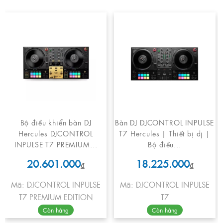
Bộ điều khiển bàn DJ
Bàn DJ DJCONTROL INPULSE
Hercules DJCONTROL
T7 Hercules | Thiết bị dj |
INPULSE T7 PREMIUM...
Bộ điều...
20.601.000
18.225.000
₫
₫
Mã: DJCONTROL INPULSE
Mã: DJCONTROL INPULSE
T7 PREMIUM EDITION
T7
Còn hàng
Còn hàng