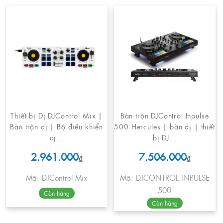
Thiết bị Dj DJControl Mix |
Bàn trộn DJControl Inpulse
Bàn trộn dj | Bộ điều khiển
500 Hercules | bàn dj | thiết
dj...
bị DJ...
2.961.000
7.506.000
₫
₫
Mã: DJControl Mix
Mã: DJCONTROL INPULSE
500
Còn hàng
Còn hàng