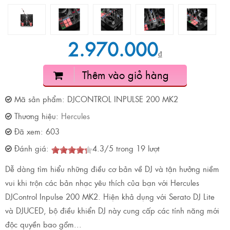
2.970.000
₫
Thêm vào giỏ hàng
Mã sản phẩm:
DJCONTROL INPULSE 200 MK2
Thương hiệu:
Hercules
Đã xem:
603
Đánh giá:
4.3
/
5
trong
19
lượt
Dễ dàng tìm hiểu những điều cơ bản về DJ và tận hưởng niềm
vui khi trộn các bản nhạc yêu thích của bạn với Hercules
DJControl Inpulse 200 MK2. Hiện khả dụng với Serato DJ Lite
và DJUCED, bộ điều khiển DJ này cung cấp các tính năng mới
độc quyền bao gồm...