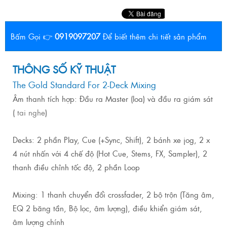
Bấm Gọi 👉
0919097207
Để biết thêm chi tiết sản phẩm
THÔNG SỐ KỸ THUẬT
The Gold Standard For 2-Deck Mixing
Âm thanh tích hợp: Đầu ra Master (loa) và đầu ra giám sát
(
tai nghe
)
Decks: 2 phần Play, Cue (+Sync, Shift), 2 bánh xe jog, 2 x
4 nút nhấn với 4 chế độ (Hot Cue, Stems, FX, Sampler), 2
thanh điều chỉnh tốc độ, 2 phần Loop
Mixing: 1 thanh chuyển đổi crossfader, 2 bộ trộn (Tăng âm,
EQ 2 băng tần, Bộ lọc, âm lượng), điều khiển giám sát,
âm lượng chính