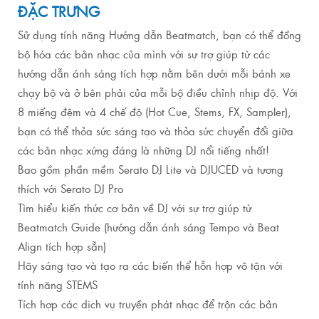
ĐẶC TRƯNG
Sử dụng tính năng Hướng dẫn Beatmatch, bạn có thể đồng
bộ hóa các bản nhạc của mình với sự trợ giúp từ các
hướng dẫn ánh sáng tích hợp nằm bên dưới mỗi bánh xe
chạy bộ và ở bên phải của mỗi bộ điều chỉnh nhịp độ. Với
8 miếng đệm và 4 chế độ (Hot Cue, Stems, FX, Sampler),
bạn có thể thỏa sức sáng tạo và thỏa sức chuyển đổi giữa
các bản nhạc xứng đáng là những DJ nổi tiếng nhất!
Bao gồm phần mềm Serato DJ Lite và DJUCED và tương
thích với Serato DJ Pro
Tìm hiểu kiến ​​thức cơ bản về DJ với sự trợ giúp từ
Beatmatch Guide (hướng dẫn ánh sáng Tempo và Beat
Align tích hợp sẵn)
Hãy sáng tạo và tạo ra các biến thể hỗn hợp vô tận với
tính năng STEMS
Tích hợp các dịch vụ truyền phát nhạc để trộn các bản