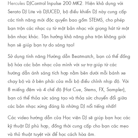
Hercules
DJControl Inpulse 200 MK2. Hiện khả dụng với
Serato DJ Lite và DJUCED, bộ điều khiển DJ này cung cấp
các tính năng mới độc quyền bao gồm STEMS, cho phép
bạn trộn các nhạc cụ từ một bản nhạc với giọng hát từ một
bản nhạc khác. Tận hưởng khả năng pha trộn không giới
hạn sẽ giúp bạn tự do sáng tạo!
Sử dụng tính năng Hướng dẫn Beatmatch, bạn có thể đồng
bộ hóa các bản nhạc của mình với sự trợ giúp từ các
hướng dẫn ánh sáng tích hợp nằm bên dưới mỗi bánh xe
chạy bộ và ở bên phải của mỗi bộ điều chỉnh nhịp độ. Với
8 miếng đệm và 4 chế độ (Hot Cue, Stems, FX, Sampler),
bạn có thể thỏa sức sáng tạo và thỏa sức chuyển đổi giữa
các bản nhạc xứng đáng là những DJ nổi tiếng nhất!
Các video hướng dẫn của Học viện DJ sẽ giúp bạn học các
kỹ thuật DJ phù hợp, đồng thời cung cấp cho bạn các mẹo
và thủ thuật tuyệt vời để học cách hòa âm.