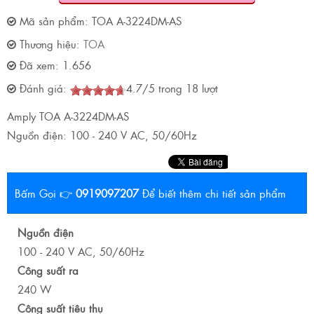
Mã sản phẩm:
TOA A-3224DM-AS
Thương hiệu:
TOA
Đã xem:
1.656
Đánh giá:
4.7
/
5
trong
18
lượt
Amply TOA A-3224DM-AS
Nguồn điện: 100 - 240 V AC, 50/60Hz
Bấm Gọi 👉
0919097207
Để biết thêm chi tiết sản phẩm
Nguồn điện
100 - 240 V AC, 50/60Hz
Công suất ra
240 W
Công suất tiêu thụ