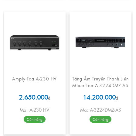
Amply Toa A-230 HV
Tăng Âm Truyền Thanh Liền
Mixer Toa A-3224DMZ-AS
2.650.000
14.200.000
₫
₫
Mã: A-230 HV
Mã: A-3224DMZ-AS
Còn hàng
Còn hàng