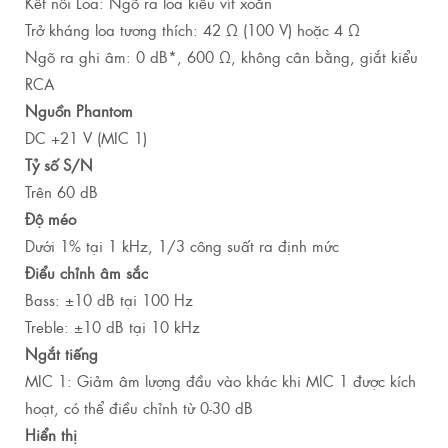
Kết nối Loa: Ngõ ra loa kiểu vít xoắn
Trở kháng loa tương thích: 42 Ω (100 V) hoặc 4 Ω
Ngõ ra ghi âm: 0 dB*, 600 Ω, không cân bằng, giắt kiểu
RCA
Nguồn Phantom
DC +21 V (MIC 1)
Tỷ số S/N
Trên 60 dB
Độ méo
Dưới 1% tại 1 kHz, 1/3 công suất ra định mức
Điểu chỉnh âm sắc
Bass: ±10 dB tại 100 Hz
Treble: ±10 dB tại 10 kHz
Ngắt tiếng
MIC 1: Giảm âm lượng đầu vào khác khi MIC 1 được kích
hoạt, có thể điều chỉnh từ 0-30 dB
Hiển thị