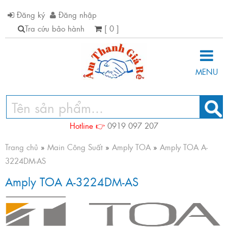
Đăng ký
Đăng nhập
Tra cứu bảo hành
[ 0 ]
MENU
Hotline 👉
0919 097 207
Trang chủ
»
Main Công Suất
»
Amply TOA
»
Amply TOA A-
3224DM-AS
Amply TOA A-3224DM-AS