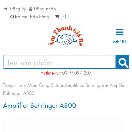
Đăng ký
Đăng nhập
Tra cứu bảo hành
[ 0 ]
MENU
Hotline 👉
0919 097 207
Trang chủ
»
Main Công Suất
»
Amplifiers Behringer
»
Amplifier
Behringer A800
Amplifier Behringer A800