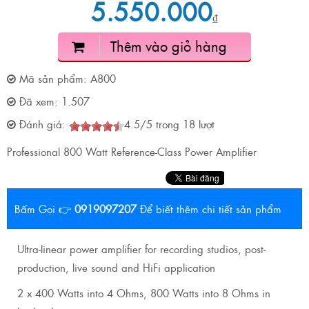
5.550.000
₫
Thêm vào giỏ hàng
Mã sản phẩm:
A800
Đã xem:
1.507
Đánh giá:
4.5
/
5
trong
18
lượt
Professional 800 Watt Reference-Class Power Amplifier
Bấm Gọi 👉
0919097207
Để biết thêm chi tiết sản phẩm
Ultra-linear power amplifier for recording studios, post-
production, live sound and HiFi application
2 x 400 Watts into 4 Ohms, 800 Watts into 8 Ohms in