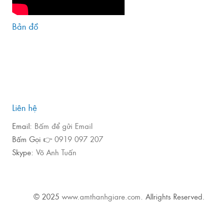
Bản đồ
Liên hệ
Email:
Bấm để gửi Email
Bấm Gọi 👉
0919 097 207
Skype:
Võ Anh Tuấn
© 2025
www.amthanhgiare.com
. Allrights Reserved.