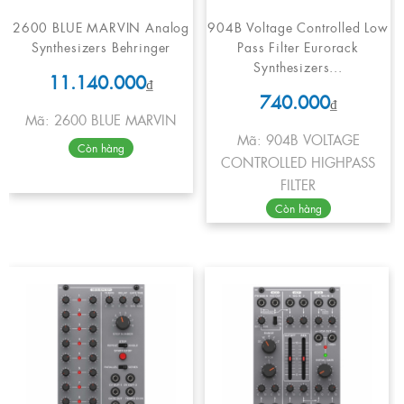
2600 BLUE MARVIN Analog
904B Voltage Controlled Low
Synthesizers Behringer
Pass Filter Eurorack
Synthesizers...
11.140.000
₫
740.000
₫
Mã: 2600 BLUE MARVIN
Mã: 904B VOLTAGE
Còn hàng
CONTROLLED HIGHPASS
FILTER
Còn hàng