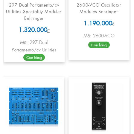
297 Dual Portamento/cv
2600-VCO Oscillator
Utilities Speciality Modules
Modules Behringer
Behringer
1.190.000
₫
1.320.000
₫
Mã: 2600-VCO
Mã: 297 Dual
Còn hàng
Portamento/cv Utilities
Còn hàng