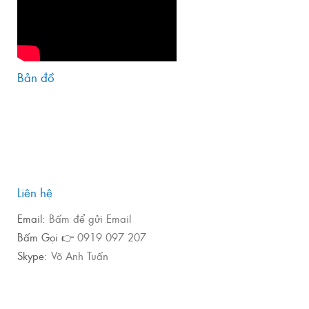
Bản đồ
Liên hệ
Email:
Bấm để gửi Email
Bấm Gọi 👉
0919 097 207
Skype:
Võ Anh Tuấn