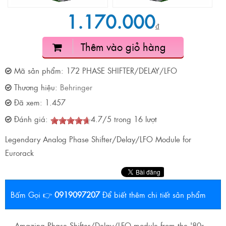
1.170.000
₫
Thêm vào giỏ hàng
Mã sản phẩm:
172 PHASE SHIFTER/DELAY/LFO
Thương hiệu:
Behringer
Đã xem:
1.457
Đánh giá:
4.7
/
5
trong
16
lượt
Legendary Analog Phase Shifter/Delay/LFO Module for
Eurorack
Bấm Gọi 👉
0919097207
Để biết thêm chi tiết sản phẩm
Amazing Phase Shifter/Delay/LFO module from the '80s