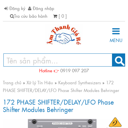
Đăng ký
Đăng nhập
Tra cứu bảo hành
[ 0 ]
MENU
Hotline 👉
0919 097 207
Trang chủ
»
Xử Lý Tín Hiệu
»
Keyboard Synthesizers
»
172
PHASE SHIFTER/DELAY/LFO Phase Shifter Modules Behringer
172 PHASE SHIFTER/DELAY/LFO Phase
Shifter Modules Behringer